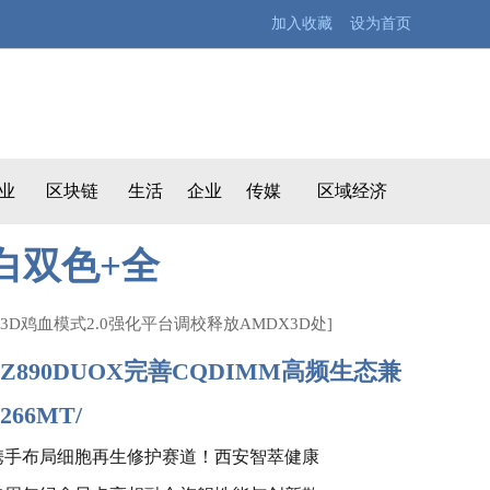
加入收藏 设为首页
业
区块链
生活
企业
传媒
区域经济
白双色+全
3D鸡血模式2.0强化平台调校释放AMDX3D处
]
Z890DUOX完善CQDIMM高频生态兼
266MT/
携手布局细胞再生修护赛道！西安智萃健康