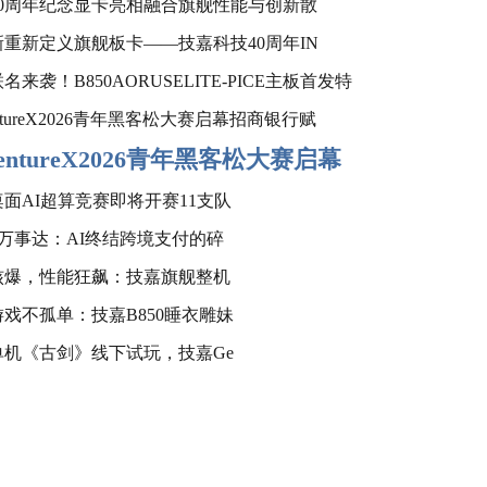
40周年纪念显卡亮相融合旗舰性能与创新散
重新定义旗舰板卡——技嘉科技40周年IN
名来袭！B850AORUSELITE-PICE主板首发特
entureX2026青年黑客松大赛启幕招商银行赋
ventureX2026青年黑客松大赛启幕
面AI超算竞赛即将开赛11支队
×万事达：AI终结跨境支付的碎
核爆，性能狂飙：技嘉旗舰整机
戏不孤单：技嘉B850睡衣雕妹
单机《古剑》线下试玩，技嘉Ge