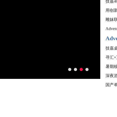
技嘉
用创新
雕妹联
Adv
Ad
技嘉桌
寻汇
暑期
深夜游
国产