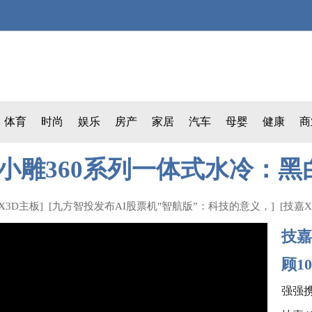
体育
时尚
娱乐
房产
家居
汽车
母婴
健康
商
小雕360系列一体式水冷：黑
X3D主板
] [
九方智投发布AI股票机"智航版”：科技的意义，
] [
技嘉X
技嘉
顾10
强强