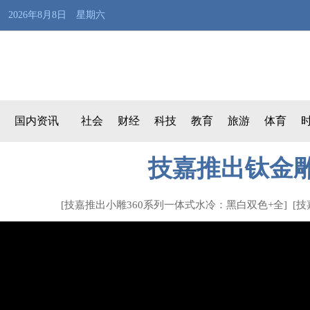
2026年8月8日 星期六
国内资讯
社会
财经
科技
教育
旅游
体育
技嘉推出钛金雕1
[
技嘉推出小雕360系列一体式水冷：黑白双色+全
] [
技