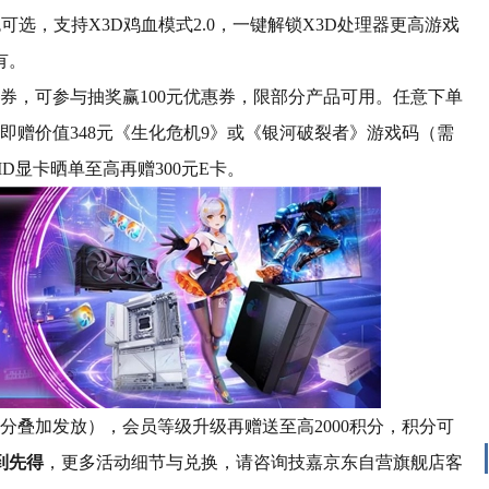
黑白双色可选，支持X3D鸡血模式2.0，一键解锁X3D处理器更高游戏
有。
0元券，可参与抽奖赢100元优惠券，限部分产品可用。任意下单
即赠价值348元《生化危机9》或《银河破裂者》游戏码（需
显卡晒单至高再赠300元E卡。
分叠加发放），会员等级升级再赠送至高2000积分，积分可
到先得
，更多活动细节与兑换，请咨询技嘉京东自营旗舰店客