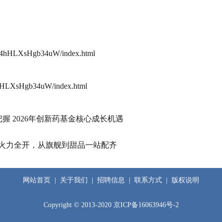
dW4hHLXsHgb34uW/index.html
4hHLXsHgb34uW/index.html
把握 2026年创新药基金核心成长机遇
主板火力全开，从旗舰到甜品一站配齐
网站首页
|
关于我们
|
招聘信息
|
联系方式
|
版权说明
Copyright © 2013-2020
京ICP备16063946号-2