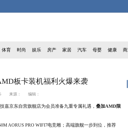
体育
时尚
娱乐
房产
家居
汽车
母婴
健康
商
嘉AMD板卡装机福利火爆来袭
15:51:26 来源： 编辑：
1日，技嘉京东自营旗舰店为会员准备九重专属礼遇，
叠加AMD限
M AORUS PRO WIFI7电竞雕；高端旗舰一步到位，推荐