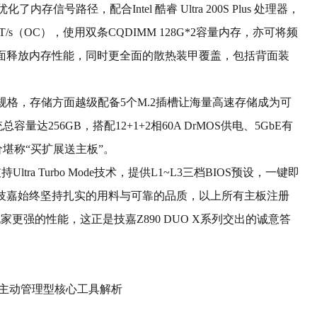
信号路径，配合Intel 酷睿 Ultra 200S Plus 处理器，
 MT/s（OC），使用双条CQDIMM 128G*2容量内存，亦可将频
2.0全面释放内存性能，同时更全面的散热装甲覆盖，包括背面装
TX规格，存储方面越级配备5个M.2插槽让海量高速存储成为可
量达256GB，搭配12+1+2相60A DrMOS供电、5GbE有
定价堪称“买扩展送主板”。
tra Turbo Mode技术，提供L1~L3三档BIOS预设，一键即
限性能。技嘉始终坚持扎实的用料与可靠的品质，以上所有主板注册
更强的性能，这正是技嘉Z890 DUO X系列交出的诚意答
S主动管理型核心工具解析