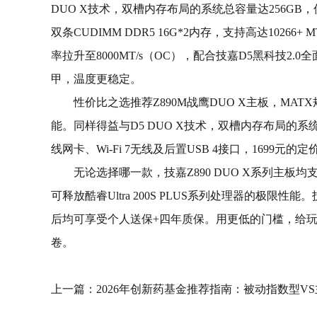
DUO X技术，双槽内存布局的系统总容量达256GB，优化了内存
双条CUDIMM DDR5 16G*2内存，支持高达10266+
率拉升至8000MT/s（OC），配合技嘉D5黑科技
甲，温度更稳定。
性价比之选推荐Z890M战鹰DUO X主板，MA
能。同样得益与D5 DUO X技术，双槽内存布局的系统总容
线网卡、Wi-Fi 7无线及后置USB 4接口，1699元的
无论选择哪一款，技嘉Z890 DUO X系列主板均支持Ul
可释放酷睿Ultra 200S PLUS系列处理器的极
后均可享受个人送保+四年质保。用更低的门槛，给玩家
卷。
上一篇：
2026年创新药基金推荐指南：被动指数型V