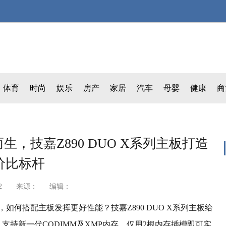
体育
时尚
娱乐
房产
家居
汽车
母婴
健康
商
理器而生，技嘉Z890 DUO X系列主板打造
价比标杆
16:24:22 来源： 编辑：
受好评，如何搭配主板发挥更好性能？技嘉Z890 DUO X系列主板给
，支持新一代CQDIMM及XMP内存，仅用2根内存插槽即可实